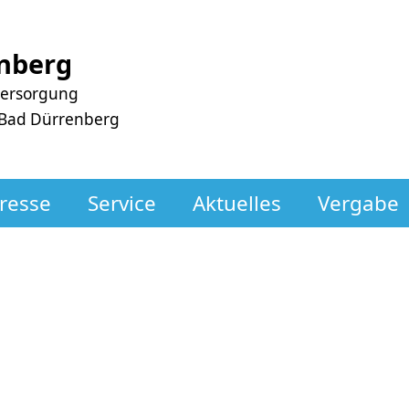
nberg
versorgung
 Bad Dürrenberg
resse
Service
Aktuelles
Vergabe