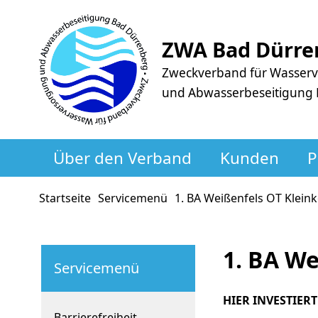
ZWA Bad Dürre
Zweckverband für Wasser
und Abwasserbeseitigung
Über den Verband
Kunden
P
Startseite
Servicemenü
1. BA Weißenfels OT Klein
1. BA W
Servicemenü
HIER INVESTIER
Barrierefreiheit