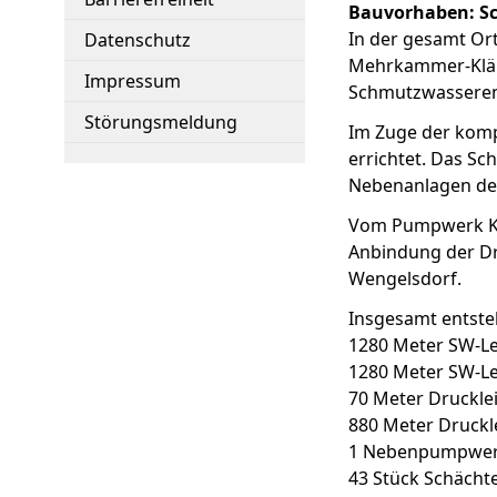
Bauvorhaben: Sc
In der gesamt Ort
Datenschutz
Mehrkammer-Klära
Impressum
Schmutzwasserent
Störungsmeldung
Im Zuge der komp
errichtet. Das Sc
Nebenanlagen der
Vom Pumpwerk Kle
Anbindung der Dr
Wengelsdorf.
Insgesamt entste
1280 Meter SW-L
1280 Meter SW-L
70 Meter Druckle
880 Meter Druckl
1 Nebenpumpwerk
43 Stück Schächte