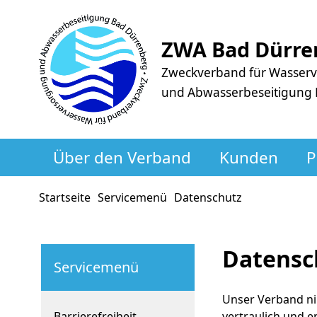
ZWA Bad Dürre
Zweckverband für Wasser
und Abwasserbeseitigung
Über den Verband
Kunden
P
Startseite
Servicemenü
Datenschutz
Datensc
Servicemenü
Unser Verband ni
Barrierefreiheit
vertraulich und e