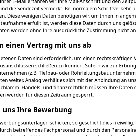
hrer E-Mail erfahren wir Ihre Mail-Anschrift und den Zeitp
nd die Sendezeit vermerkt. Bei normalem Schriftverkehr bi
n. Diese wenigen Daten benötigen wir, um Ihnen in angem
aufnahme erfüllt ist, werden diese Daten durch uns gelösc
 Daten werden ohne Ihre ausdrückliche Zustimmung nicht a
en einen Vertrag mit uns ab
etenen Daten sind erforderlich, um einen rechtskräftigen V
ausanschlüssen schließen zu können. Sofern wir zur Erbrin
nternehmen (z.B. Tiefbau- oder Rohrleitungsbauunternehme
ten weiter. Analog verhält es sich mit der Anbindung an 
schlamm. Handels- und finanzrechtlich müssen Ihre Daten 
ten werden für diesen Zeitraum gesperrt.
n uns Ihre Bewerbung
ewerbungsunterlagen schicken, so geschieht dies freiwilli
 durch betreffendes Fachpersonal und durch den Personalr