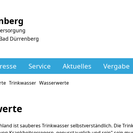
nberg
versorgung
 Bad Dürrenberg
resse
Service
Aktuelles
Vergabe
rte
Trinkwasser
Wasserwerte
erte
hland ist sauberes Trinkwasser selbstverständlich. Die Tri
 von Krankheitserregern, genusstauglich und rein" sein mu