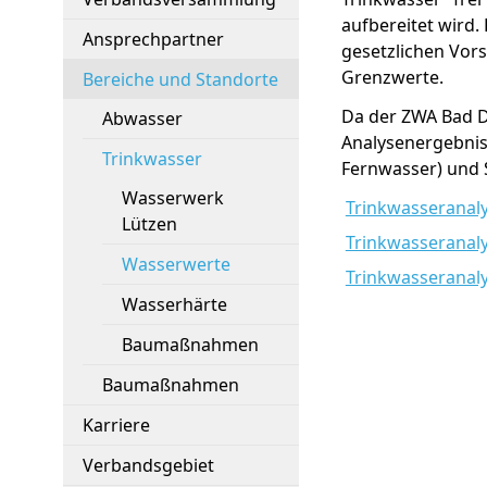
aufbereitet wird.
Ansprechpartner
gesetzlichen Vor
Grenzwerte.
Bereiche und Standorte
Da der ZWA Bad D
Abwasser
Analysenergebnis
Trinkwasser
Fernwasser) und 
Wasserwerk
Trinkwasseranal
Lützen
Trinkwasseranal
Wasserwerte
Trinkwasseranaly
Wasserhärte
Baumaßnahmen
Baumaßnahmen
Karriere
Verbandsgebiet