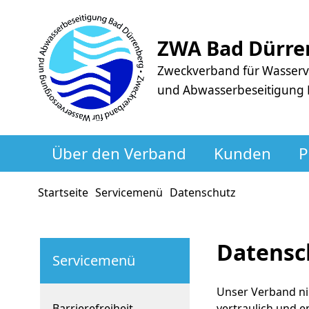
ZWA Bad Dürre
Zweckverband für Wasser
und Abwasserbeseitigung
Über den Verband
Kunden
P
Startseite
Servicemenü
Datenschutz
Datensc
Servicemenü
Unser Verband ni
Barrierefreiheit
vertraulich und e