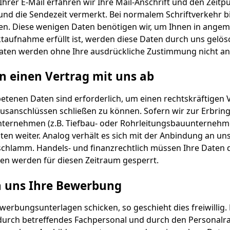
hrer E-Mail erfahren wir Ihre Mail-Anschrift und den Zeitp
nd die Sendezeit vermerkt. Bei normalem Schriftverkehr bi
n. Diese wenigen Daten benötigen wir, um Ihnen in angem
aufnahme erfüllt ist, werden diese Daten durch uns gelösc
 Daten werden ohne Ihre ausdrückliche Zustimmung nicht a
en einen Vertrag mit uns ab
etenen Daten sind erforderlich, um einen rechtskräftigen V
ausanschlüssen schließen zu können. Sofern wir zur Erbrin
nternehmen (z.B. Tiefbau- oder Rohrleitungsbauunternehme
ten weiter. Analog verhält es sich mit der Anbindung an 
schlamm. Handels- und finanzrechtlich müssen Ihre Daten 
ten werden für diesen Zeitraum gesperrt.
n uns Ihre Bewerbung
ewerbungsunterlagen schicken, so geschieht dies freiwilli
 durch betreffendes Fachpersonal und durch den Personalr