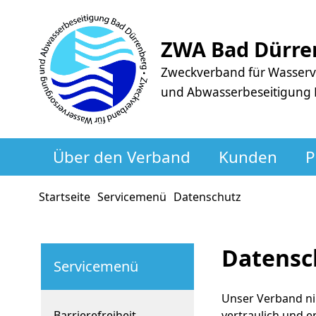
ZWA Bad Dürre
Zweckverband für Wasser
und Abwasserbeseitigung
Über den Verband
Kunden
P
Startseite
Servicemenü
Datenschutz
Datensc
Servicemenü
Unser Verband ni
Barrierefreiheit
vertraulich und e