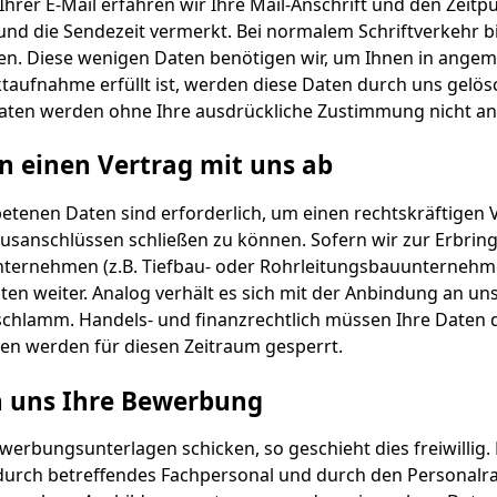
hrer E-Mail erfahren wir Ihre Mail-Anschrift und den Zeitp
nd die Sendezeit vermerkt. Bei normalem Schriftverkehr bi
n. Diese wenigen Daten benötigen wir, um Ihnen in angem
aufnahme erfüllt ist, werden diese Daten durch uns gelösc
 Daten werden ohne Ihre ausdrückliche Zustimmung nicht a
en einen Vertrag mit uns ab
etenen Daten sind erforderlich, um einen rechtskräftigen V
ausanschlüssen schließen zu können. Sofern wir zur Erbrin
nternehmen (z.B. Tiefbau- oder Rohrleitungsbauunternehme
ten weiter. Analog verhält es sich mit der Anbindung an 
schlamm. Handels- und finanzrechtlich müssen Ihre Daten 
ten werden für diesen Zeitraum gesperrt.
n uns Ihre Bewerbung
ewerbungsunterlagen schicken, so geschieht dies freiwilli
 durch betreffendes Fachpersonal und durch den Personalr