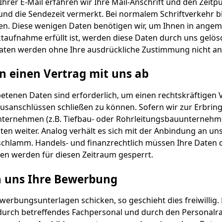
hrer E-Mail erfahren wir Ihre Mail-Anschrift und den Zeitp
nd die Sendezeit vermerkt. Bei normalem Schriftverkehr bi
n. Diese wenigen Daten benötigen wir, um Ihnen in angem
aufnahme erfüllt ist, werden diese Daten durch uns gelösc
 Daten werden ohne Ihre ausdrückliche Zustimmung nicht a
en einen Vertrag mit uns ab
etenen Daten sind erforderlich, um einen rechtskräftigen V
ausanschlüssen schließen zu können. Sofern wir zur Erbrin
nternehmen (z.B. Tiefbau- oder Rohrleitungsbauunternehme
ten weiter. Analog verhält es sich mit der Anbindung an 
schlamm. Handels- und finanzrechtlich müssen Ihre Daten 
ten werden für diesen Zeitraum gesperrt.
n uns Ihre Bewerbung
ewerbungsunterlagen schicken, so geschieht dies freiwilli
 durch betreffendes Fachpersonal und durch den Personalr