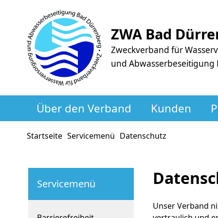
ZWA Bad Dürre
Zweckverband für Wasser
und Abwasserbeseitigung
Über den Verband
Kunden
P
Startseite
Servicemenü
Datenschutz
Datensc
Servicemenü
Unser Verband ni
Barrierefreiheit
vertraulich und e